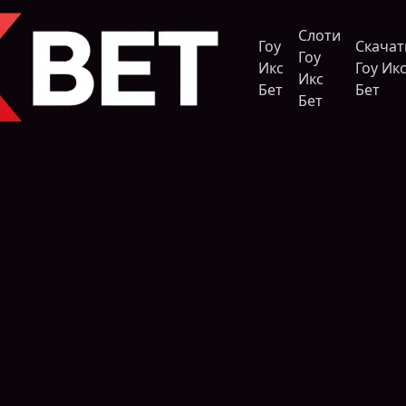
Слоти
Гоу
Скачат
Гоу
Икс
Гоу Ик
Икс
Бет
Бет
Бет