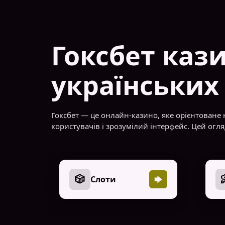
Гоксбет каз
українських
Гоксбет — це онлайн-казино, яке орієнтоване
користувачів і зрозумілий інтерфейс. Цей огля
🎲
Слоти