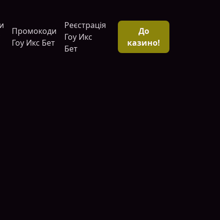
и
Реєстрація
Промокоди
До
с
Гоу Икс
Гоу Икс Бет
казино!
Бет