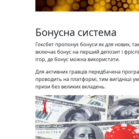
Бонусна система
Гоксбет пропонує бонуси як для нових, та
включає бонус на перший депозит і фрісп
ігор, де бонус можна використати.
Для активних гравців передбачена програ
проводить на платформі, тим вигідніші ум
призи без великих вкладень.