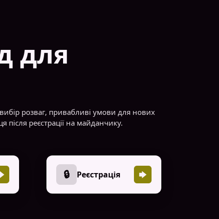
д для
 вибір розваг, привабливі умови для нових
я після реєстрації на майданчику.
🔒
Реєстрація