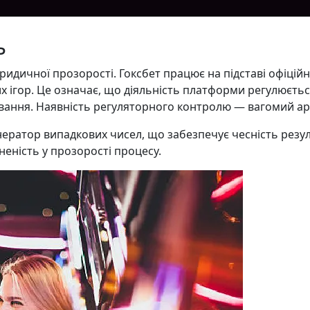
ь
дичної прозорості. Гоксбет працює на підставі офіційної
 ігор. Це означає, що діяльність платформи регулюється,
ання. Наявність регуляторного контролю — вагомий арг
нератор випадкових чисел, що забезпечує чесність резуль
неність у прозорості процесу.