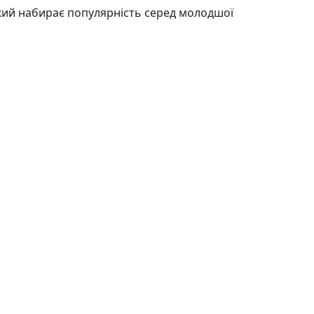
який набирає популярність серед молодшої