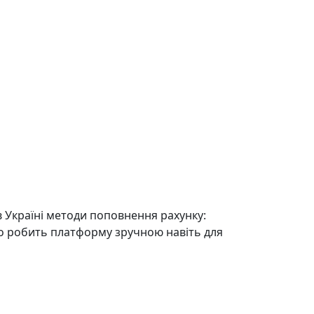
 Україні методи поповнення рахунку:
що робить платформу зручною навіть для