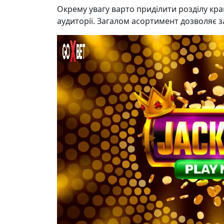
Окрему увагу варто приділити розділу кр
аудиторії. Загалом асортимент дозволяє за