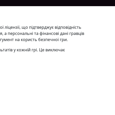
 ліцензії, що підтверджує відповідність
 а персональні та фінансові дані гравців
умент на користь безпечної гри.
татів у кожній грі. Це виключає