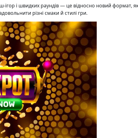
аш-ігор і швидких раундів — це відносно новий формат, 
довольнити різні смаки й стилі гри.